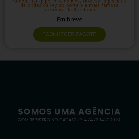
rampa, half-pipe, piscina kids, tirolesa, a piscinas
de ondas da região norte e a mais famosa
cachoeira de Rondônia.
Em breve
CONHECER PACOTE
SOMOS UMA AGÊNCIA
COM REGISTRO NO CADASTUR: 47473942000150