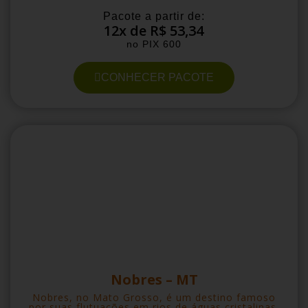
Pacote a partir de:
12x de R$ 53,34
no PIX 600
CONHECER PACOTE
Nobres – MT
Nobres, no Mato Grosso, é um destino famoso
por suas flutuações em rios de águas cristalinas.